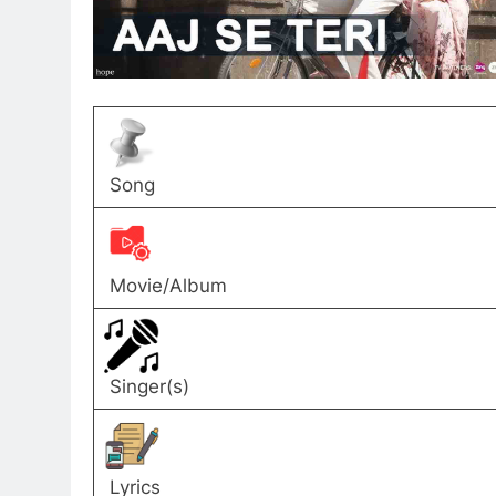
Song
Movie/Album
Singer(s)
Lyrics