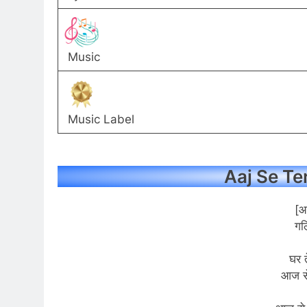
Music
Music Label
Aaj Se Ter
[आ
गलि
घर त
आज से 