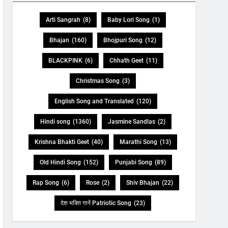
Arti Sangrah
(8)
Baby Lori Song
(1)
Bhajan
(160)
Bhojpuri Song
(12)
BLACKPINK
(6)
Chhath Geet
(11)
Christmas Song
(3)
English Song and Translated
(120)
Hindi song
(1360)
Jasmine Sandlas
(2)
Krishna Bhakti Geet
(40)
Marathi Song
(13)
Old Hindi Song
(152)
Punjabi Song
(89)
Rap Song
(6)
Rose
(2)
Shiv Bhajan
(22)
देश भक्ति गानें Patriotic Song
(23)