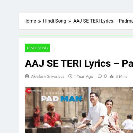
Home
Hindi Song
AAJ SE TERI Lyrics – Padman
HINDI SONG
AAJ SE TERI Lyrics – Pa
0
Akhilesh Srivastava
1 Year Ago
3 Mins