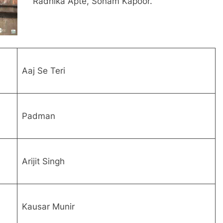
Radhika Apte, Sonam Kapoor.
Aaj Se Teri
Padman
Arijit Singh
Kausar Munir