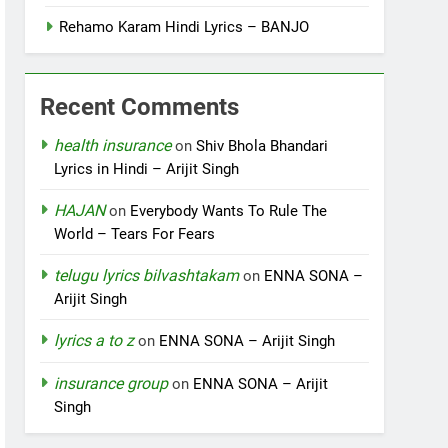
Rehamo Karam Hindi Lyrics – BANJO
Recent Comments
health insurance
on
Shiv Bhola Bhandari
Lyrics in Hindi – Arijit Singh
HAJAN
on
Everybody Wants To Rule The
World – Tears For Fears
telugu lyrics bilvashtakam
on
ENNA SONA –
Arijit Singh
lyrics a to z
on
ENNA SONA – Arijit Singh
insurance group
on
ENNA SONA – Arijit
Singh