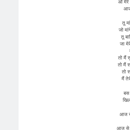
ओ मेरे
आज 
तू मा
जो मांग
तू ब
जा मे
तो मैं
तो मैं
तो स
मैं त
बस 
खिल 
आज से
आज से त