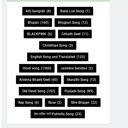
Arti Sangrah
(8)
Baby Lori Song
(1)
Bhajan
(160)
Bhojpuri Song
(12)
BLACKPINK
(6)
Chhath Geet
(11)
Christmas Song
(3)
English Song and Translated
(120)
Hindi song
(1360)
Jasmine Sandlas
(2)
Krishna Bhakti Geet
(40)
Marathi Song
(13)
Old Hindi Song
(152)
Punjabi Song
(89)
Rap Song
(6)
Rose
(2)
Shiv Bhajan
(22)
देश भक्ति गानें Patriotic Song
(23)