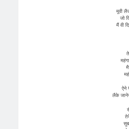
मूवी लै
जो दि
मैं वी 
त
महंग
म
मह
ऐने 
लैके जाने
स
ते
सु