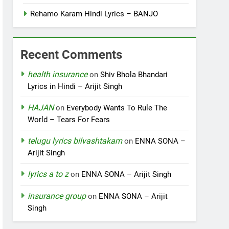
Rehamo Karam Hindi Lyrics – BANJO
Recent Comments
health insurance
on
Shiv Bhola Bhandari
Lyrics in Hindi – Arijit Singh
HAJAN
on
Everybody Wants To Rule The
World – Tears For Fears
telugu lyrics bilvashtakam
on
ENNA SONA –
Arijit Singh
lyrics a to z
on
ENNA SONA – Arijit Singh
insurance group
on
ENNA SONA – Arijit
Singh