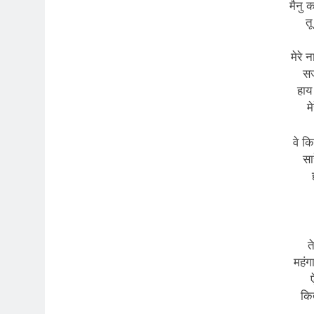
मैनु 
तू
मेरे 
सज
हाय
म
वे कि
सा
त
महंग
ऐ
कित