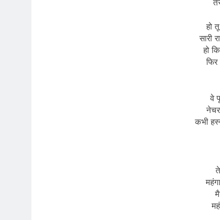
ते
हो त
सारी र
हो कि
फिर 
वे 
नेचर
कभी हस्
त
महंग
म
मह