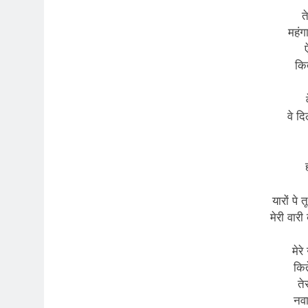
त
महंग
ऐ
कित
वे दि
यारों पे त
मेरी वार
मेरे
कित
ते
नवा