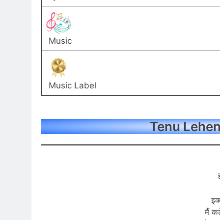
Music
Music Label
Tenu Leheng
इक
मैं 