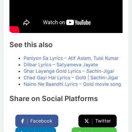
See this also
Paniyon Sa Lyrics – Atif Aslam, Tulsi Kumar
Dilbar Lyrics – Satyameva Jayate
Ghar Layenge Gold Lyrics – Sachin-Jigar
Chad Gayi Hai Lyrics – Gold | Sachin-Jigar
Naino Ne Baandhi Lyrics – Gold movie song
Share on Social Platforms
Facebook
Twitter