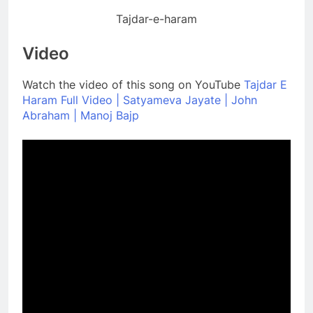
Tajdar-e-haram
Video
Watch the video of this song on YouTube
Tajdar E
Haram Full Video | Satyameva Jayate | John
Abraham | Manoj Bajp