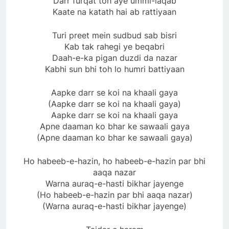
Darr furqat toh aye ummi-laqab
Kaate na katath hai ab rattiyaan
Turi preet mein sudbud sab bisri
Kab tak rahegi ye beqabri
Daah-e-ka pigan duzdi da nazar
Kabhi sun bhi toh lo humri battiyaan
Aapke darr se koi na khaali gaya
(Aapke darr se koi na khaali gaya)
Aapke darr se koi na khaali gaya
Apne daaman ko bhar ke sawaali gaya
(Apne daaman ko bhar ke sawaali gaya)
Ho habeeb-e-hazin, ho habeeb-e-hazin par bhi
aaqa nazar
Warna auraq-e-hasti bikhar jayenge
(Ho habeeb-e-hazin par bhi aaqa nazar)
(Warna auraq-e-hasti bikhar jayenge)