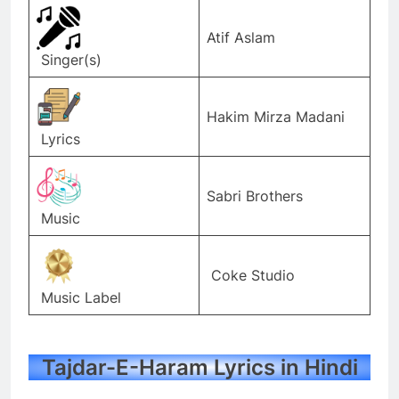
Atif Aslam
Singer(s)
Hakim Mirza Madani
Lyrics
Sabri Brothers
Music
Coke Studio
Music Label
Tajdar-E-Haram Lyrics in Hindi