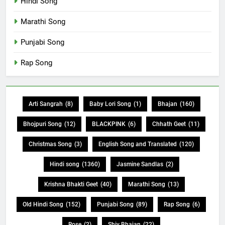
Hindi Song
Marathi Song
Punjabi Song
Rap Song
Arti Sangrah
(8)
Baby Lori Song
(1)
Bhajan
(160)
Bhojpuri Song
(12)
BLACKPINK
(6)
Chhath Geet
(11)
Christmas Song
(3)
English Song and Translated
(120)
Hindi song
(1360)
Jasmine Sandlas
(2)
Krishna Bhakti Geet
(40)
Marathi Song
(13)
Old Hindi Song
(152)
Punjabi Song
(89)
Rap Song
(6)
Rose
(2)
Shiv Bhajan
(22)