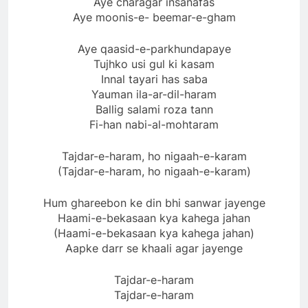
Aye charagar insanafas
Aye moonis-e- beemar-e-gham
Aye qaasid-e-parkhundapaye
Tujhko usi gul ki kasam
Innal tayari has saba
Yauman ila-ar-dil-haram
Ballig salami roza tann
Fi-han nabi-al-mohtaram
Tajdar-e-haram, ho nigaah-e-karam
(Tajdar-e-haram, ho nigaah-e-karam)
Hum ghareebon ke din bhi sanwar jayenge
Haami-e-bekasaan kya kahega jahan
(Haami-e-bekasaan kya kahega jahan)
Aapke darr se khaali agar jayenge
Tajdar-e-haram
Tajdar-e-haram