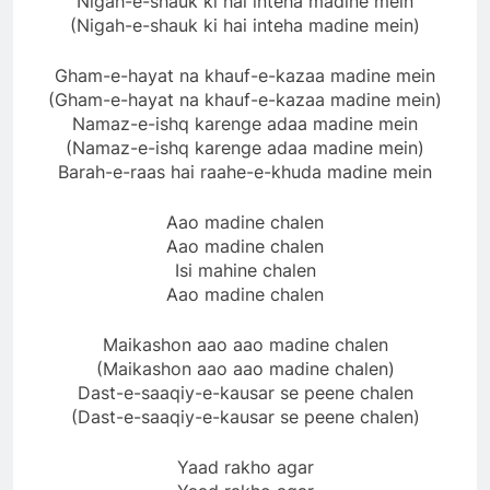
Nigah-e-shauk ki hai inteha madine mein
(Nigah-e-shauk ki hai inteha madine mein)
Gham-e-hayat na khauf-e-kazaa madine mein
(Gham-e-hayat na khauf-e-kazaa madine mein)
Namaz-e-ishq karenge adaa madine mein
(Namaz-e-ishq karenge adaa madine mein)
Barah-e-raas hai raahe-e-khuda madine mein
Aao madine chalen
Aao madine chalen
Isi mahine chalen
Aao madine chalen
Maikashon aao aao madine chalen
(Maikashon aao aao madine chalen)
Dast-e-saaqiy-e-kausar se peene chalen
(Dast-e-saaqiy-e-kausar se peene chalen)
Yaad rakho agar