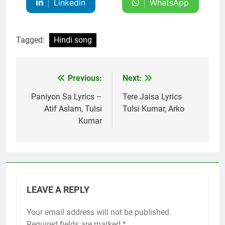
Linkedin
WhatsApp
Tagged:
Hindi song
Previous:
Next:
Post
navigation
Paniyon Sa Lyrics –
Tere Jaisa Lyrics
Atif Aslam, Tulsi
Tulsi Kumar, Arko
Kumar
LEAVE A REPLY
Your email address will not be published.
Required fields are marked
*