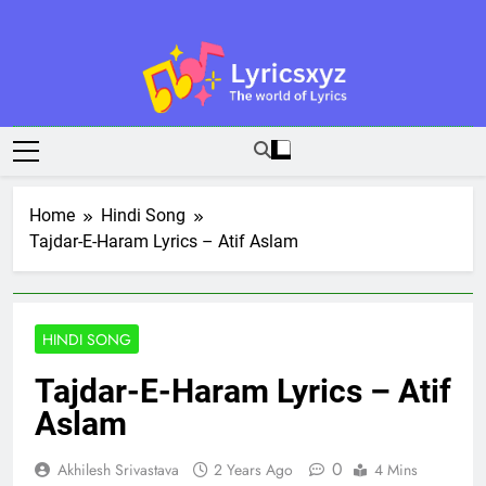
Skip
to
content
Lyricsxyz
The World Of Lyrics
Home
Hindi Song
Tajdar-E-Haram Lyrics – Atif Aslam
HINDI SONG
Tajdar-E-Haram Lyrics – Atif
Aslam
0
Akhilesh Srivastava
2 Years Ago
4 Mins