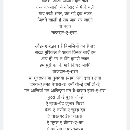
मैकशों आओ आओ मदीने चलें
दस्त-ए-साक़ी ये कौसर से पीने चलें
याद रखो अगर, उठ गई इक नज़र
जितने खाली हैं सब जाम भर जाएँगे
वो नज़र
ताजदार-ए-हरम..
खौफ़-ए-तूफ़ान है बिजलियों का है डर
सख़्त मुश्किल है आक़ा किधर जाएँ हम
आप ही गर न लेंगे हमारी खबर
हम मुसीबत के मारे किधर जाएँगे
ताजदार-ए-हरम
या मुस्तफ़ा या मुजतबा इरहम लना इरहम लना
दस्त-ए हमह बेचारा-रा दमाँ तो-ई दमाँ तो-ई
मन आसियां मन आजिज़म मन बे-कसम हाल-ए-मेरा
पुरसं तो-ई पुरसं तो-ई
ऐ मुश्क-बेद ज़ुम्बर फ़िशां
पैक-ए-नसीम ए सुबह दम
ऐ चारहगर ईसा नफ़स
ऐ मूनस ए बीमार-ए-ग़म
ऐ क़ासिद ए फुरकंदपह