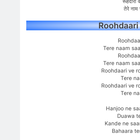
रूहदारी व
तेरे नाम 
Roohdaari 
Roohdaar
Tere naam saar
Roohdaar
Tere naam saar
Roohdaari ve r
Tere na
Roohdaari ve r
Tere na
Hanjoo ne sa
Duawa te
Kande ne saar
Bahaara te