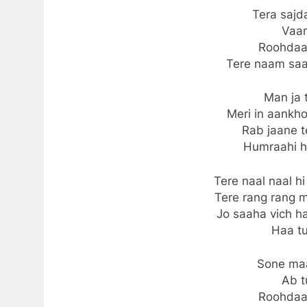
Tera sajd
Vaar
Roohdaar
Tere naam saar
Man ja t
Meri in aankho
Rab jaane t
Humraahi ha
Tere naal naal hi
Tere rang rang 
Jo saaha vich ha
Haa tu
Sone maa
Ab t
Roohdaar