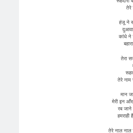
रूहदारी व
तेरे
हंजू ने 
दुआवा
कांधे ने 
बहारा
तेरा स
रूहद
तेरे नाम 
मान जा
मेरी इन आँख
रब जाने 
हमराही ह
तेरे नाल नाल 