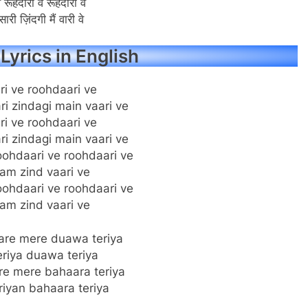
े रूहदारी वे रूहदारी वे
सारी ज़िंदगी मैं वारी वे
Lyrics in English
i ve roohdaari ve
i zindagi main vaari ve
i ve roohdaari ve
i zindagi main vaari ve
oohdaari ve roohdaari ve
am zind vaari ve
oohdaari ve roohdaari ve
am zind vaari ve
are mere duawa teriya
riya duawa teriya
e mere bahaara teriya
riyan bahaara teriya