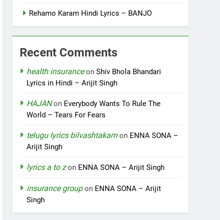
Rehamo Karam Hindi Lyrics – BANJO
Recent Comments
health insurance
on
Shiv Bhola Bhandari
Lyrics in Hindi – Arijit Singh
HAJAN
on
Everybody Wants To Rule The
World – Tears For Fears
telugu lyrics bilvashtakam
on
ENNA SONA –
Arijit Singh
lyrics a to z
on
ENNA SONA – Arijit Singh
insurance group
on
ENNA SONA – Arijit
Singh