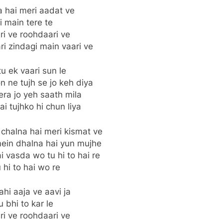
a hai meri aadat ve
i main tere te
i ve roohdaari ve
i zindagi main vaari ve
u ek vaari sun le
n ne tujh se jo keh diya
era jo yeh saath mila
i tujhko hi chun liya
 chalna hai meri kismat ve
mein dhalna hai yun mujhe
i vasda wo tu hi to hai re
 hi to hai wo re
hi aaja ve aavi ja
u bhi to kar le
i ve roohdaari ve