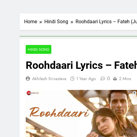
Home
Hindi Song
Roohdaari Lyrics – Fateh (J
HINDI SONG
Roohdaari Lyrics – Fate
0
Akhilesh Srivastava
1 Year Ago
2 Mins