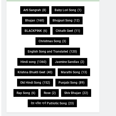
Arti Sangrah
(8)
Baby Lori Song
(1)
Bhajan
(160)
Bhojpuri Song
(12)
BLACKPINK
(6)
Chhath Geet
(11)
Christmas Song
(3)
English Song and Translated
(120)
Hindi song
(1360)
Jasmine Sandlas
(2)
Krishna Bhakti Geet
(40)
Marathi Song
(13)
Old Hindi Song
(152)
Punjabi Song
(89)
Rap Song
(6)
Rose
(2)
Shiv Bhajan
(22)
देश भक्ति गानें Patriotic Song
(23)