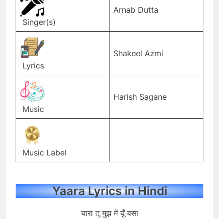
Arnab Dutta
Singer(s)
Shakeel Azmi
Lyrics
Harish Sagane
Music
Music Label
Yaara Lyrics in Hindi
यारा तू मुझ में यूँ बसा