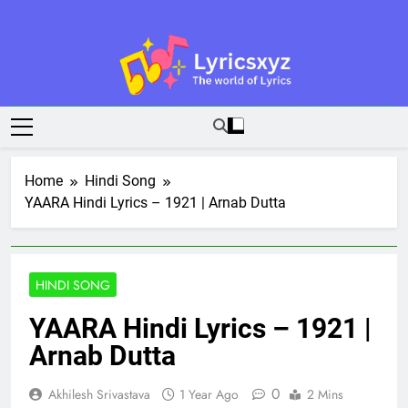
Skip
to
content
Lyricsxyz
The World Of Lyrics
Home
Hindi Song
YAARA Hindi Lyrics – 1921 | Arnab Dutta
HINDI SONG
YAARA Hindi Lyrics – 1921 |
Arnab Dutta
0
Akhilesh Srivastava
1 Year Ago
2 Mins