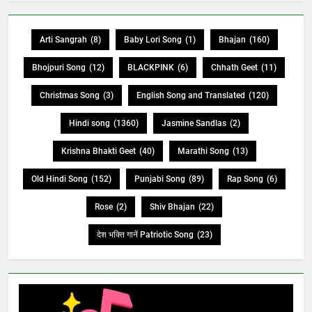
Arti Sangrah
(8)
Baby Lori Song
(1)
Bhajan
(160)
Bhojpuri Song
(12)
BLACKPINK
(6)
Chhath Geet
(11)
Christmas Song
(3)
English Song and Translated
(120)
Hindi song
(1360)
Jasmine Sandlas
(2)
Krishna Bhakti Geet
(40)
Marathi Song
(13)
Old Hindi Song
(152)
Punjabi Song
(89)
Rap Song
(6)
Rose
(2)
Shiv Bhajan
(22)
देश भक्ति गानें Patriotic Song
(23)