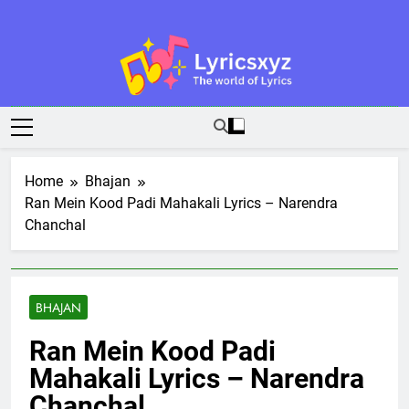
Skip
to
content
Lyricsxyz
The World Of Lyrics
Home
Bhajan
Ran Mein Kood Padi Mahakali Lyrics – Narendra
Chanchal
BHAJAN
Ran Mein Kood Padi
Mahakali Lyrics – Narendra
Chanchal