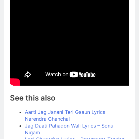
See this also
Aarti Jag Janani Teri Gaaun Lyrics –
Narendra Chanchal
Jag Daati Pahadon Wali Lyrics – Sonu
Nigam