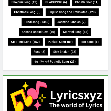
Bhojpuri Song
(12)
BLACKPINK
(6)
Chhath Geet
(11)
Christmas Song
(3)
English Song and Translated
(120)
Hindi song
(1360)
Jasmine Sandlas
(2)
Krishna Bhakti Geet
(40)
Marathi Song
(13)
Old Hindi Song
(152)
Punjabi Song
(89)
Rap Song
(6)
Rose
(2)
Shiv Bhajan
(22)
देश भक्ति गानें Patriotic Song
(23)