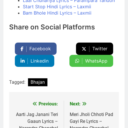
Laal Chunariya Lyrics – Parampara Tandon
Start Stop Hindi Lyrics – Laxmii
Bam Bhole Hindi Lyrics – Laxmii
Share on Social Platforms
Facebook
Twitter
Linkedin
WhatsApp
Tagged:
Bhajan
Previous:
Next:
Post
navigation
Aarti Jag Janani Teri
Meri Jholi Chhoti Pad
Gaaun Lyrics –
Gayi Re Lyrics –