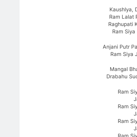
Kaushlya, 
Ram Lalat 
Raghupati 
Ram Siya
Anjani Putr 
Ram Siya 
Mangal Bh
Drabahu Sud
Ram Si
J
Ram Si
J
Ram Si
J
Ram Si