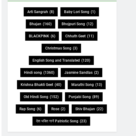
Arti Sangrah
(8)
Baby Lori Song
(1)
Bhajan
(160)
Bhojpuri Song
(12)
BLACKPINK
(6)
Chhath Geet
(11)
Christmas Song
(3)
English Song and Translated
(120)
Hindi song
(1360)
Jasmine Sandlas
(2)
Krishna Bhakti Geet
(40)
Marathi Song
(13)
Old Hindi Song
(152)
Punjabi Song
(89)
Rap Song
(6)
Rose
(2)
Shiv Bhajan
(22)
देश भक्ति गानें Patriotic Song
(23)