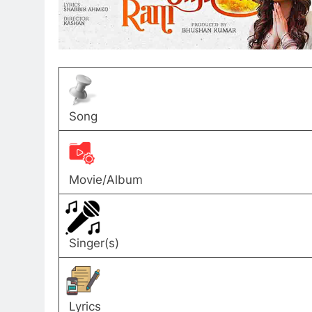
Song
Movie/Album
Singer(s)
Lyrics