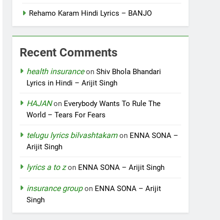
Rehamo Karam Hindi Lyrics – BANJO
Recent Comments
health insurance
on
Shiv Bhola Bhandari
Lyrics in Hindi – Arijit Singh
HAJAN
on
Everybody Wants To Rule The
World – Tears For Fears
telugu lyrics bilvashtakam
on
ENNA SONA –
Arijit Singh
lyrics a to z
on
ENNA SONA – Arijit Singh
insurance group
on
ENNA SONA – Arijit
Singh