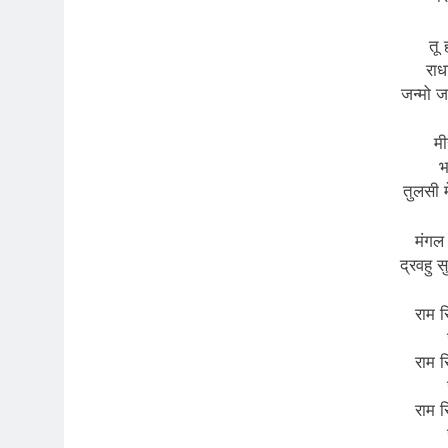
तू 
राध
जन्मो ज
मी
भ
तुलसी म
मंगल
द्रवहु 
राम स
राम स
राम स