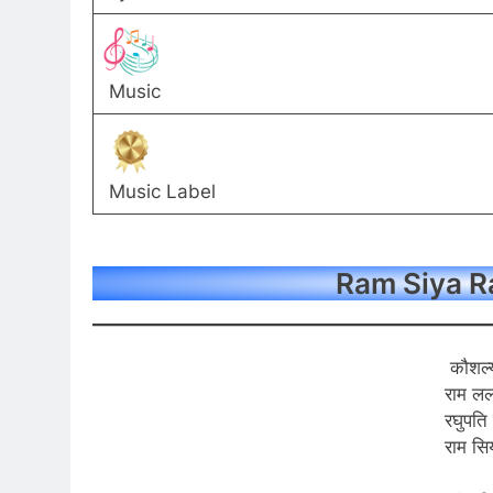
Music
Music Label
Ram Siya Ra
कौशल्
राम लल
रघुपति
राम सि