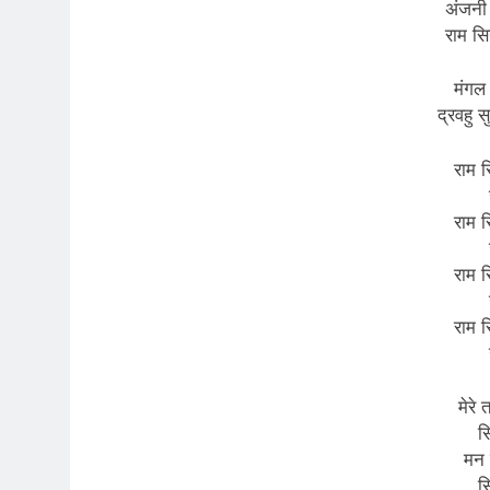
अंजनी प
राम सि
मंगल
द्रवहु 
राम स
राम स
राम स
राम स
मेरे
स
मन म
स