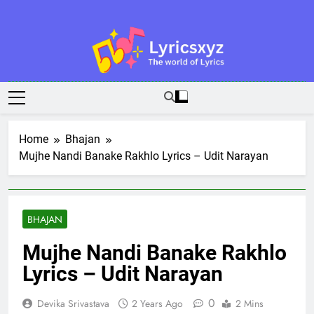
Skip
to
content
Lyricsxyz
The World Of Lyrics
Home
Bhajan
Mujhe Nandi Banake Rakhlo Lyrics – Udit Narayan
BHAJAN
Mujhe Nandi Banake Rakhlo
Lyrics – Udit Narayan
0
Devika Srivastava
2 Years Ago
2 Mins