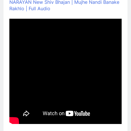
NARAYAN New Shiv Bhajan | Mujhe Nandi Banake
Rakhlo | Full Audio