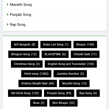
Marathi Song
Punjabi Song
Rap Song
Arti Sangrah
(8)
Baby Lori Song
(1)
Bhajan
(160)
Bhojpuri Song
(12)
BLACKPINK
(6)
Chhath Geet
(11)
Christmas Song
(3)
English Song and Translated
(120)
Hindi song
(1360)
Jasmine Sandlas
(2)
Krishna Bhakti Geet
(40)
Marathi Song
(13)
Old Hindi Song
(152)
Punjabi Song
(89)
Rap Song
(6)
Rose
(2)
Shiv Bhajan
(22)