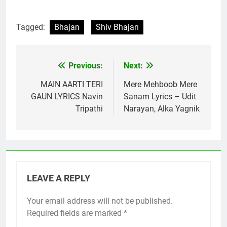
Tagged:
Bhajan
Shiv Bhajan
Previous:
Next:
Post
navigation
MAIN AARTI TERI
Mere Mehboob Mere
GAUN LYRICS Navin
Sanam Lyrics – Udit
Tripathi
Narayan, Alka Yagnik
LEAVE A REPLY
Your email address will not be published.
Required fields are marked
*