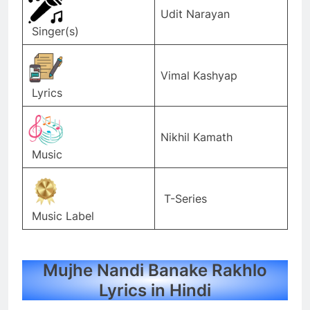
Udit Narayan
Singer(s)
Vimal Kashyap
Lyrics
Nikhil Kamath
Music
T-Series
Music Label
Mujhe Nandi Banake Rakhlo
Lyrics in Hindi