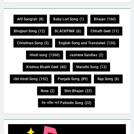
Arti Sangrah
(8)
Baby Lori Song
(1)
Bhajan
(160)
Bhojpuri Song
(12)
BLACKPINK
(6)
Chhath Geet
(11)
Christmas Song
(3)
English Song and Translated
(120)
Hindi song
(1360)
Jasmine Sandlas
(2)
Krishna Bhakti Geet
(40)
Marathi Song
(13)
Old Hindi Song
(152)
Punjabi Song
(89)
Rap Song
(6)
Rose
(2)
Shiv Bhajan
(22)
देश भक्ति गानें Patriotic Song
(23)