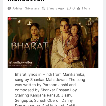
0
Akhilesh Srivastava
2 Years Ago
1 Mins
Bharat lyrics in Hindi from Manikarnika,
sung by Shankar Mahadevan. The song
was written by Parsoon Joshi and
composed by Shankar Ehsaan Loy.
Starring Kangana Ranaut, Jisshu
Sengupta, Suresh Oberoi, Danny
Denzongappa, Atul Kulkarni, Ankita