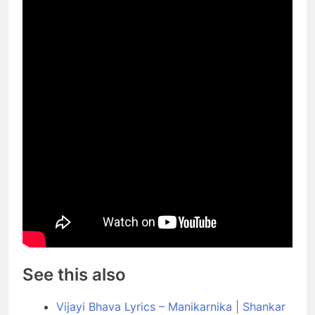
See this also
Vijayi Bhava Lyrics – Manikarnika | Shankar