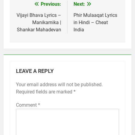
Previous:
Next:
Post
navigation
Vijayi Bhava Lyrics –
Phir Mulaaqat Lyrics
Manikarnika |
in Hindi – Cheat
Shankar Mahadevan
India
LEAVE A REPLY
Your email address will not be published.
Required fields are marked
*
Comment
*