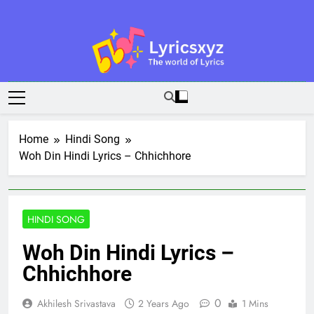
Skip
to
content
Lyricsxyz
The World Of Lyrics
Home
Hindi Song
Woh Din Hindi Lyrics – Chhichhore
HINDI SONG
Woh Din Hindi Lyrics –
Chhichhore
0
Akhilesh Srivastava
2 Years Ago
1 Mins