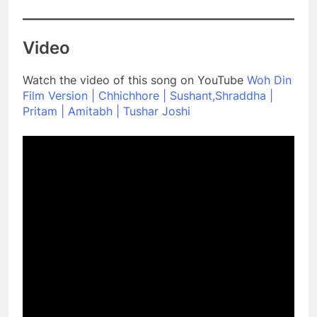
Video
Watch the video of this song on YouTube
Woh Din
Film Version | Chhichhore | Sushant,Shraddha |
Pritam | Amitabh | Tushar Joshi