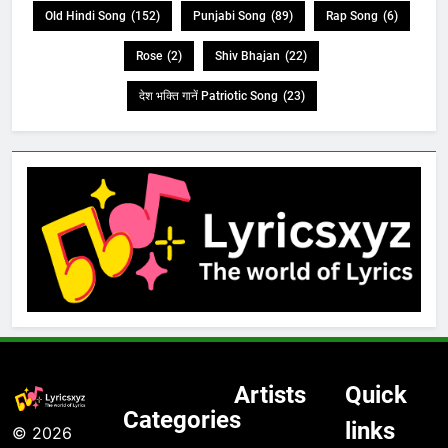
Old Hindi Song
(152)
Punjabi Song
(89)
Rap Song
(6)
Rose
(2)
Shiv Bhajan
(22)
देश भक्ति गानें Patriotic Song
(23)
Artists
Quick
Categories
links
© 2026