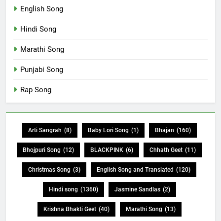
English Song
Hindi Song
Marathi Song
Punjabi Song
Rap Song
Arti Sangrah
(8)
Baby Lori Song
(1)
Bhajan
(160)
Bhojpuri Song
(12)
BLACKPINK
(6)
Chhath Geet
(11)
Christmas Song
(3)
English Song and Translated
(120)
Hindi song
(1360)
Jasmine Sandlas
(2)
Krishna Bhakti Geet
(40)
Marathi Song
(13)