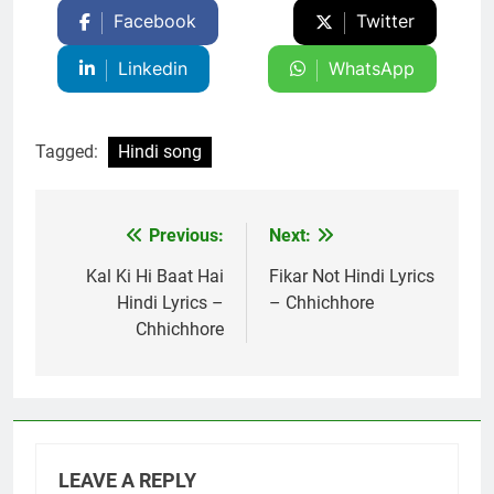
Facebook
Twitter
Linkedin
WhatsApp
Tagged:
Hindi song
Previous:
Next:
Post
navigation
Kal Ki Hi Baat Hai
Fikar Not Hindi Lyrics
Hindi Lyrics –
– Chhichhore
Chhichhore
LEAVE A REPLY