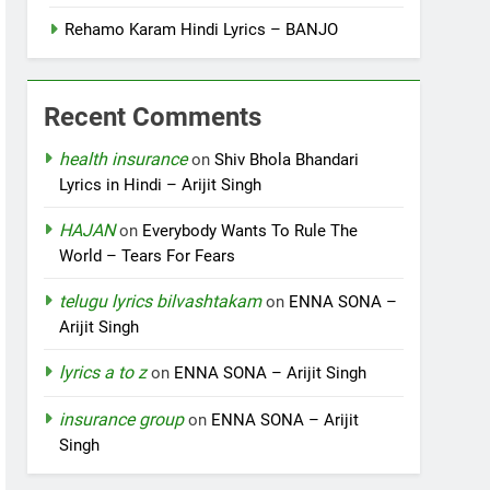
Rehamo Karam Hindi Lyrics – BANJO
Recent Comments
health insurance
on
Shiv Bhola Bhandari
Lyrics in Hindi – Arijit Singh
HAJAN
on
Everybody Wants To Rule The
World – Tears For Fears
telugu lyrics bilvashtakam
on
ENNA SONA –
Arijit Singh
lyrics a to z
on
ENNA SONA – Arijit Singh
insurance group
on
ENNA SONA – Arijit
Singh