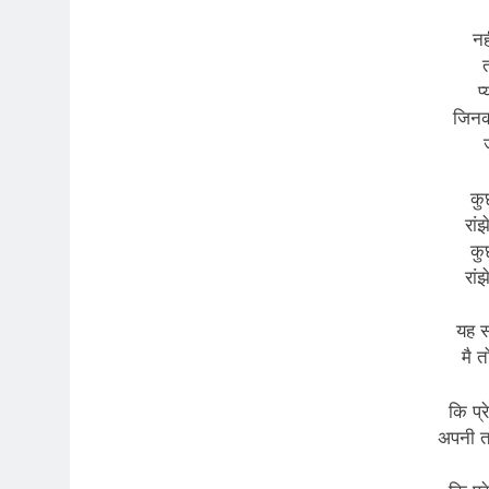
नह
त
प
जिनक
कु
रां
कु
रां
यह सब
मै 
कि प्र
अपनी तक