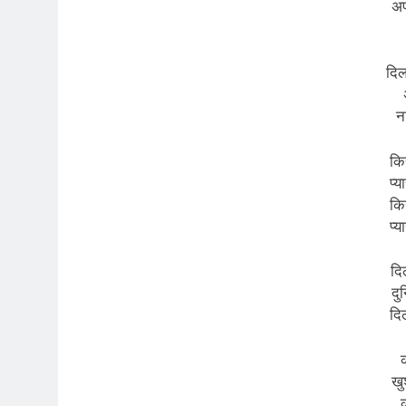
अप
दिल
न
कि
प्य
कि
प्य
दि
दु
दि
खु