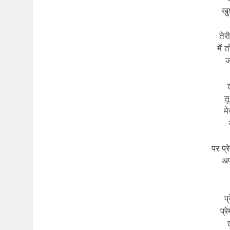
खु
तेर
मैं 
ज
त
मे
पर प्र
अप
प्
प्र