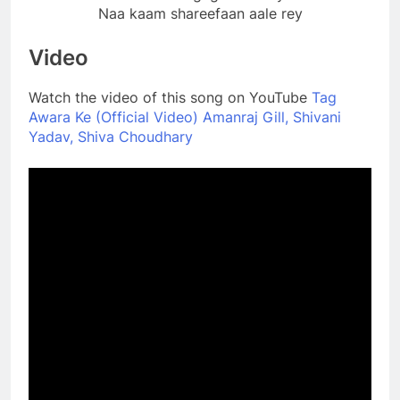
Naa kaam shareefaan aale rey
Video
Watch the video of this song on YouTube
Tag
Awara Ke (Official Video) Amanraj Gill, Shivani
Yadav, Shiva Choudhary