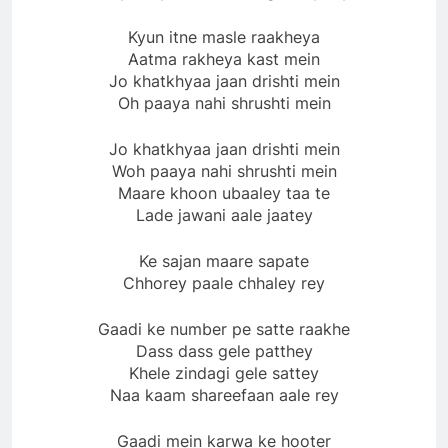
Kyun itne masle raakheya
Aatma rakheya kast mein
Jo khatkhyaa jaan drishti mein
Oh paaya nahi shrushti mein
Jo khatkhyaa jaan drishti mein
Woh paaya nahi shrushti mein
Maare khoon ubaaley taa te
Lade jawani aale jaatey
Ke sajan maare sapate
Chhorey paale chhaley rey
Gaadi ke number pe satte raakhe
Dass dass gele patthey
Khele zindagi gele sattey
Naa kaam shareefaan aale rey
Gaadi mein karwa ke hooter