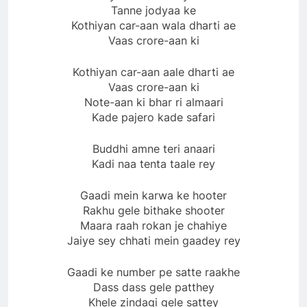
Tanne jodyaa ke
Kothiyan car-aan wala dharti ae
Vaas crore-aan ki
Kothiyan car-aan aale dharti ae
Vaas crore-aan ki
Note-aan ki bhar ri almaari
Kade pajero kade safari
Buddhi amne teri anaari
Kadi naa tenta taale rey
Gaadi mein karwa ke hooter
Rakhu gele bithake shooter
Maara raah rokan je chahiye
Jaiye sey chhati mein gaadey rey
Gaadi ke number pe satte raakhe
Dass dass gele patthey
Khele zindagi gele sattey