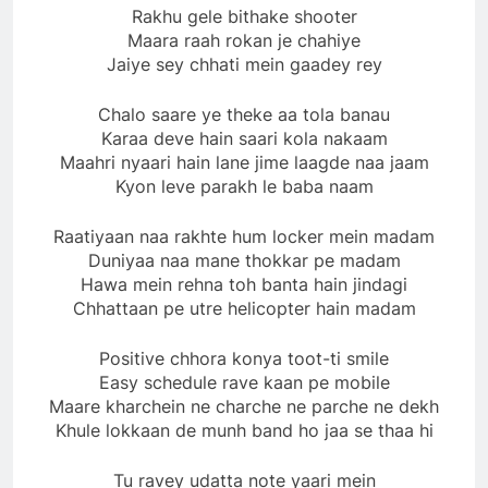
Rakhu gele bithake shooter
Maara raah rokan je chahiye
Jaiye sey chhati mein gaadey rey
Chalo saare ye theke aa tola banau
Karaa deve hain saari kola nakaam
Maahri nyaari hain lane jime laagde naa jaam
Kyon leve parakh le baba naam
Raatiyaan naa rakhte hum locker mein madam
Duniyaa naa mane thokkar pe madam
Hawa mein rehna toh banta hain jindagi
Chhattaan pe utre helicopter hain madam
Positive chhora konya toot-ti smile
Easy schedule rave kaan pe mobile
Maare kharchein ne charche ne parche ne dekh
Khule lokkaan de munh band ho jaa se thaa hi
Tu ravey udatta note yaari mein