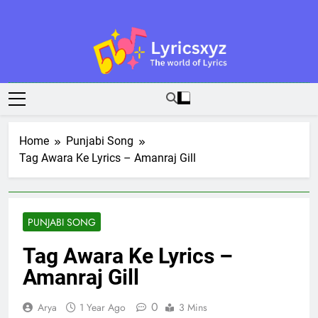
Skip
to
content
Lyricsxyz
The World Of Lyrics
Home
Punjabi Song
Tag Awara Ke Lyrics – Amanraj Gill
PUNJABI SONG
Tag Awara Ke Lyrics –
Amanraj Gill
0
Arya
1 Year Ago
3 Mins