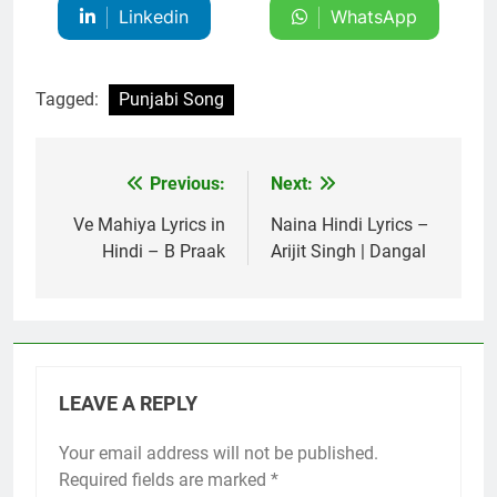
Linkedin
WhatsApp
Tagged:
Punjabi Song
Previous:
Next:
Post
navigation
Ve Mahiya Lyrics in
Naina Hindi Lyrics –
Hindi – B Praak
Arijit Singh | Dangal
LEAVE A REPLY
Your email address will not be published.
Required fields are marked
*