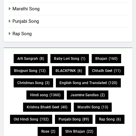
Marathi Song
Punjabi Song
Rap Song
Arti Sangrah
(8)
Baby Lori Song
(1)
Bhajan
(160)
Bhojpuri Song
(12)
BLACKPINK
(6)
Chhath Geet
(11)
Christmas Song
(3)
English Song and Translated
(120)
Hindi song
(1360)
Jasmine Sandlas
(2)
Krishna Bhakti Geet
(40)
Marathi Song
(13)
Old Hindi Song
(152)
Punjabi Song
(89)
Rap Song
(6)
Rose
(2)
Shiv Bhajan
(22)