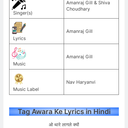
Amanraj Gill & Shiva
Choudhary
Singer(s)
Amanraj Gill
Lyrics
Amanraj Gill
Music
Nav Haryanvi
Music Label
Tag Awara Ke Lyrics in Hindi
ओ थारे लागले क्यों