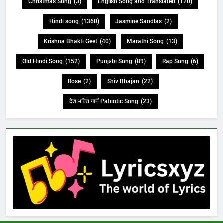
Christmas Song
(3)
English Song and Translated
(120)
Hindi song
(1360)
Jasmine Sandlas
(2)
Krishna Bhakti Geet
(40)
Marathi Song
(13)
Old Hindi Song
(152)
Punjabi Song
(89)
Rap Song
(6)
Rose
(2)
Shiv Bhajan
(22)
देश भक्ति गानें Patriotic Song
(23)