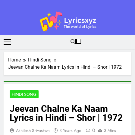
Skip
to
content
Lyricsxyz
The World Of Lyrics
Home
Hindi Song
Jeevan Chalne Ka Naam Lyrics in Hindi – Shor | 1972
HINDI SONG
Jeevan Chalne Ka Naam
Lyrics in Hindi – Shor | 1972
0
Akhilesh Srivastava
3 Years Ago
3 Mins