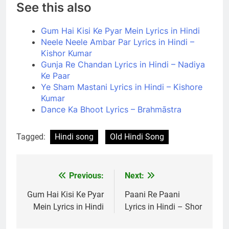
See this also
Gum Hai Kisi Ke Pyar Mein Lyrics in Hindi
Neele Neele Ambar Par Lyrics in Hindi –
Kishor Kumar
Gunja Re Chandan Lyrics in Hindi – Nadiya
Ke Paar
Ye Sham Mastani Lyrics in Hindi – Kishore
Kumar
Dance Ka Bhoot Lyrics – Brahmāstra
Tagged:
Hindi song
Old Hindi Song
Previous:
Next:
Post
navigation
Gum Hai Kisi Ke Pyar
Paani Re Paani
Mein Lyrics in Hindi
Lyrics in Hindi – Shor