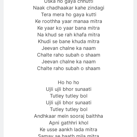
Uska ho gaya chhutti
Naak chadhaakar kahe zindagi
Tera mera ho gaya kutti
Ke roothha yaar manaa mitra
Ke yaar ko yaar bana mitra
Na khud se rah khafa mitra
Khudi se bane khuda mitra
Jeevan chalne ka naam
Chalte raho subah o shaam
Jeevan chalne ka naam
Chalte raho subah o shaam
Ho ho ho
Ujli ujli bhor sunaati
Tutley tutley bol
Ujli ujli bhor sunaati
Tutley tutley bol
Andhkaar mein sooraj baithha
Apni gathhri khol
Ke usse aankh lada mitra
Samay se haath mila mitra