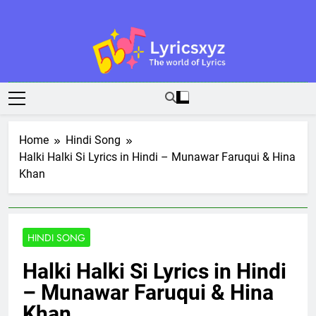
Skip
to
content
Lyricsxyz
The World Of Lyrics
Home
Hindi Song
Halki Halki Si Lyrics in Hindi – Munawar Faruqui & Hina
Khan
HINDI SONG
Halki Halki Si Lyrics in Hindi
– Munawar Faruqui & Hina
Khan