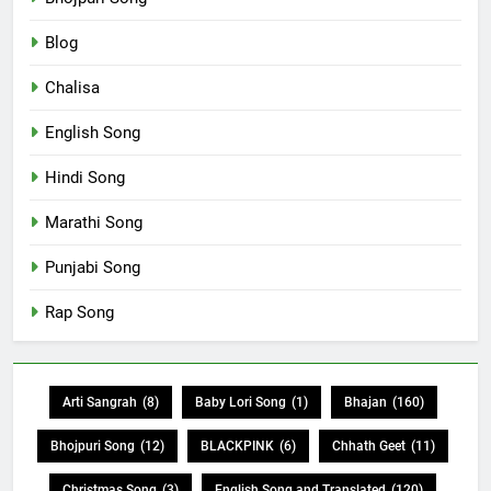
Blog
Chalisa
English Song
Hindi Song
Marathi Song
Punjabi Song
Rap Song
Arti Sangrah
(8)
Baby Lori Song
(1)
Bhajan
(160)
Bhojpuri Song
(12)
BLACKPINK
(6)
Chhath Geet
(11)
Christmas Song
(3)
English Song and Translated
(120)