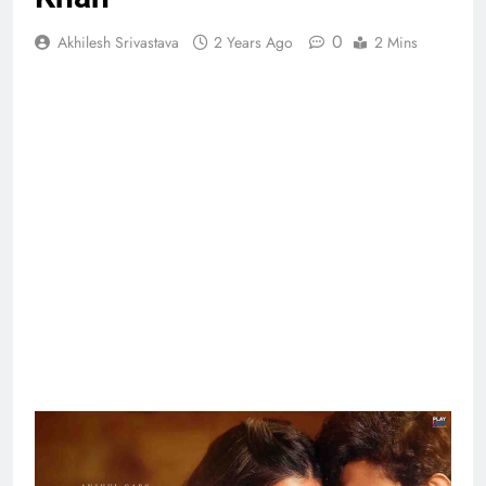
0
Akhilesh Srivastava
2 Years Ago
2 Mins