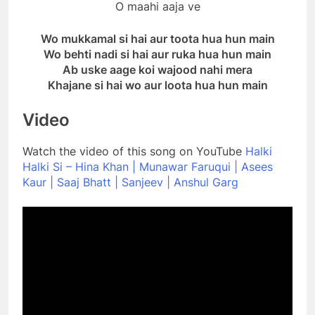
O maahi aaja ve
Wo mukkamal si hai aur toota hua hun main
Wo behti nadi si hai aur ruka hua hun main
Ab uske aage koi wajood nahi mera
Khajane si hai wo aur loota hua hun main
Video
Watch the video of this song on YouTube
Halki
Halki Si – Hina Khan | Munawar Faruqui | Asees
Kaur | Saaj Bhatt | Sanjeev | Anshul Garg