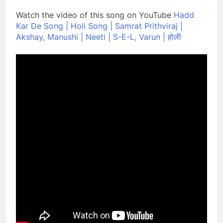
Watch the video of this song on YouTube
Hadd
Kar De Song | Holi Song | Samrat Prithviraj |
Akshay, Manushi | Neeti | S-E-L, Varun | होली