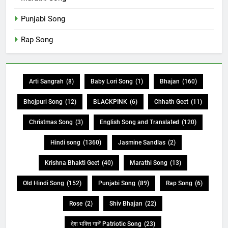
Punjabi Song
Rap Song
Arti Sangrah
(8)
Baby Lori Song
(1)
Bhajan
(160)
Bhojpuri Song
(12)
BLACKPINK
(6)
Chhath Geet
(11)
Christmas Song
(3)
English Song and Translated
(120)
Hindi song
(1360)
Jasmine Sandlas
(2)
Krishna Bhakti Geet
(40)
Marathi Song
(13)
Old Hindi Song
(152)
Punjabi Song
(89)
Rap Song
(6)
Rose
(2)
Shiv Bhajan
(22)
देश भक्ति गानें Patriotic Song
(23)