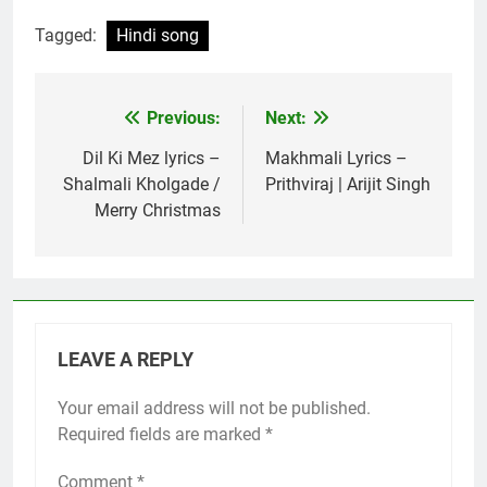
Tagged:
Hindi song
Previous:
Next:
Post
navigation
Dil Ki Mez lyrics –
Makhmali Lyrics –
Shalmali Kholgade /
Prithviraj | Arijit Singh
Merry Christmas
LEAVE A REPLY
Your email address will not be published.
Required fields are marked
*
Comment
*