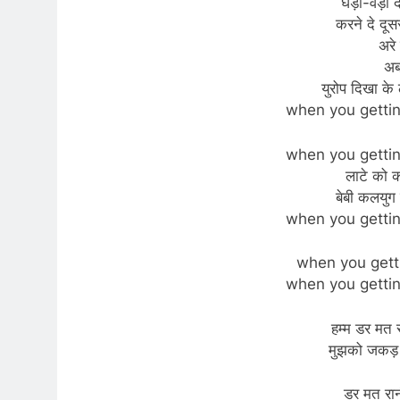
घड़ी-वड़ी 
करने दे दूसर
अरे
अब 
युरोप दिखा के 
when you getti
when you getti
लाटे को 
बेबी कलयुग 
when you getting 
when you gettin
when you getti
हम्म डर मत 
मुझको जकड़ 
डर मत रान