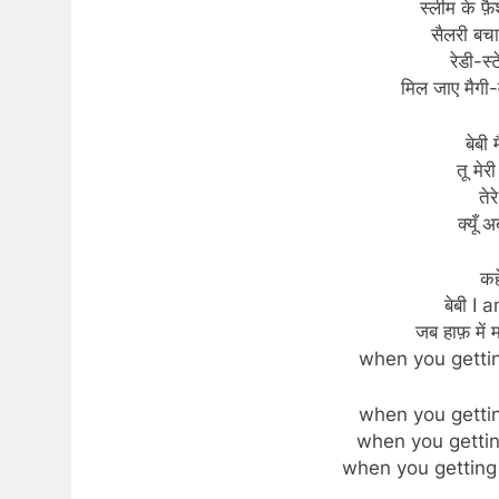
स्लीम के फ़ैश
सैलरी बचा 
रेडी-स्
मिल जाए मैगी-व
बेबी 
तू मेर
तेर
क्यूँ 
कह
बेबी I
जब हाफ़ में मज
when you gettin
when you gettin
when you getti
when you getting 