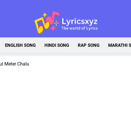
Lyricsxyz
The World Of Lyrics
ENGLISH SONG
HINDI SONG
RAP SONG
MARATHI 
ul Meter Chalu