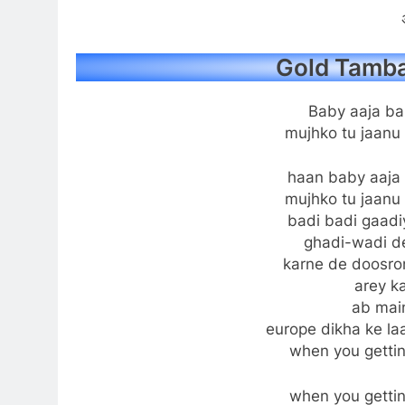
Gold Tamba 
Baby aaja bal
mujhko tu jaanu 
haan baby aaja 
mujhko tu jaanu 
badi badi gaadi
ghadi-wadi de
karne de doosron
arey k
ab main
europe dikha ke la
when you getti
when you getti