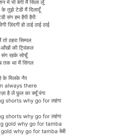
न में भी बेगी मैं सिला लूँ
के तुझे टेडी मैं दिलादूँ
टेडी संग हम हैपी हैपी
ेगी ज़िंदगी हो ठाई ठाई ठाई
मैं तो ठहरा सिम्पल
ी आँखों की ट्विंकल
े संग रहके सोचूँ
अब तक था मैं सिंगल
े के मिलके नैर
 am always there
़ा है लें फ़ुल का क्यूँ पंगा
g shorts why go for लहंगा
g shorts why go for लहंगा
ng gold why go for tamba
gold why go for tamba बेबी