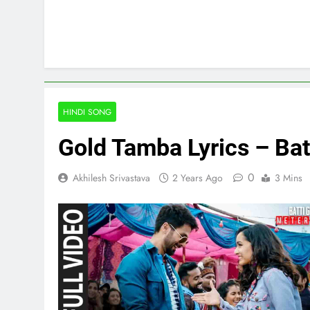
HINDI SONG
Gold Tamba Lyrics – Bat
0
Akhilesh Srivastava
2 Years Ago
3 Mins