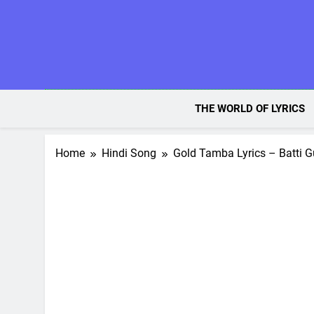
Skip
to
content
THE WORLD OF LYRICS
Home
Hindi Song
Gold Tamba Lyrics – Batti G