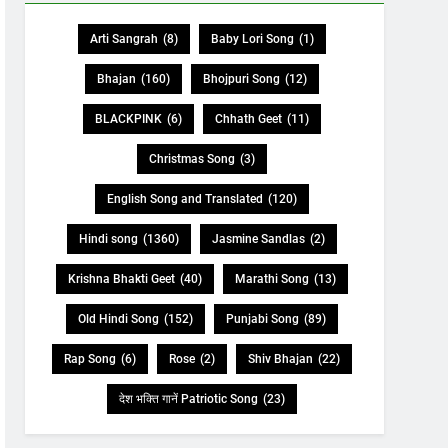
Arti Sangrah
(8)
Baby Lori Song
(1)
Bhajan
(160)
Bhojpuri Song
(12)
BLACKPINK
(6)
Chhath Geet
(11)
Christmas Song
(3)
English Song and Translated
(120)
Hindi song
(1360)
Jasmine Sandlas
(2)
Krishna Bhakti Geet
(40)
Marathi Song
(13)
Old Hindi Song
(152)
Punjabi Song
(89)
Rap Song
(6)
Rose
(2)
Shiv Bhajan
(22)
देश भक्ति गानें Patriotic Song
(23)