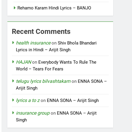
Rehamo Karam Hindi Lyrics – BANJO
Recent Comments
health insurance
on
Shiv Bhola Bhandari
Lyrics in Hindi – Arijit Singh
HAJAN
on
Everybody Wants To Rule The
World – Tears For Fears
telugu lyrics bilvashtakam
on
ENNA SONA –
Arijit Singh
lyrics a to z
on
ENNA SONA – Arijit Singh
insurance group
on
ENNA SONA – Arijit
Singh