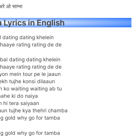
अरे ओ साम्भा
Lyrics in English
 dating dating khelein
haaye rating rating de de
bal dating dating khelein
haaye rating rating de de
yon mein tour pe le jaaun
kh tujhe konsi dilaaun
 ko waiting waiting ab tu
aahe ki do naiya
 hi tera saiyaan
aun tujhe kya thehri chamba
ng gold why go for tamba
ng gold why go for tamba