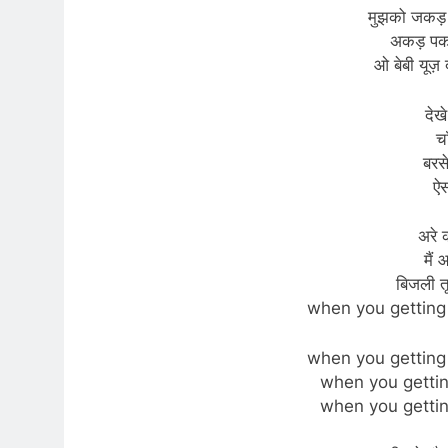
मुझको जकड़ 
अकड़ पकड़
ओ बेबी यूज़
देख
चा
बरसे
ऐस
अरे 
मैं
बिजली तू 
when you getting
when you getting
when you getti
when you getti