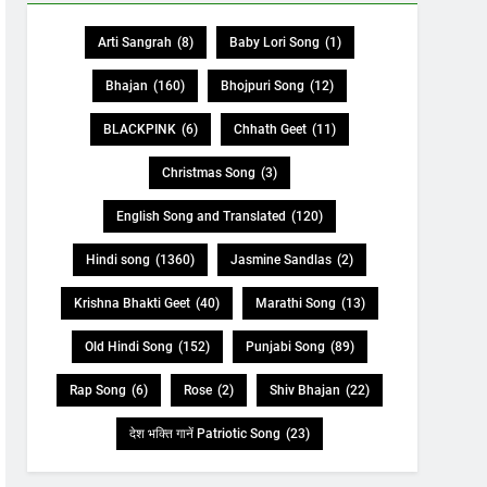
Arti Sangrah
(8)
Baby Lori Song
(1)
Bhajan
(160)
Bhojpuri Song
(12)
BLACKPINK
(6)
Chhath Geet
(11)
Christmas Song
(3)
English Song and Translated
(120)
Hindi song
(1360)
Jasmine Sandlas
(2)
Krishna Bhakti Geet
(40)
Marathi Song
(13)
Old Hindi Song
(152)
Punjabi Song
(89)
Rap Song
(6)
Rose
(2)
Shiv Bhajan
(22)
देश भक्ति गानें Patriotic Song
(23)