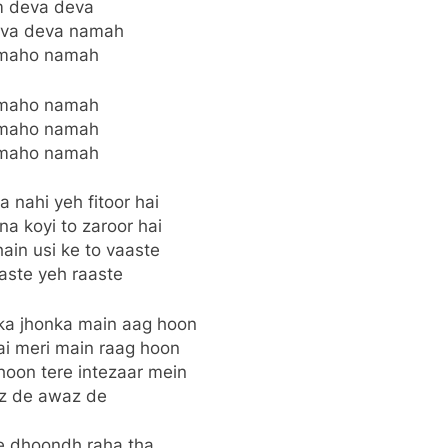
 deva deva
va deva namah
maho namah
maho namah
maho namah
maho namah
 nahi yeh fitoor hai
na koyi to zaroor hai
ain usi ke to vaaste
aste yeh raaste
ka jhonka main aag hoon
ai meri main raag hoon
hoon tere intezaar mein
z de awaz de
ye dhoondh raha tha