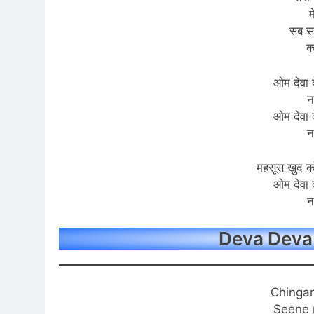
म
सब सच
क
ओम देवा द
न
ओम देवा द
न
महसूस खुद को
ओम देवा द
न
Deva Deva 
Chingar
Seene 