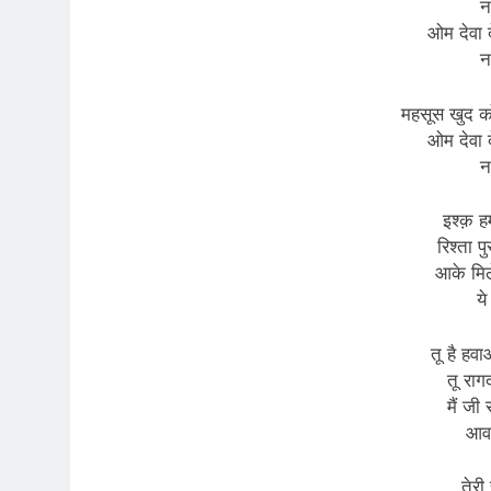
न
ओम देवा द
न
महसूस खुद को
ओम देवा द
न
इश्क़ ह
रिश्ता प
आके मिले
ये
तू है हवा
तू रागदा
मैं जी र
आवा
तेरी