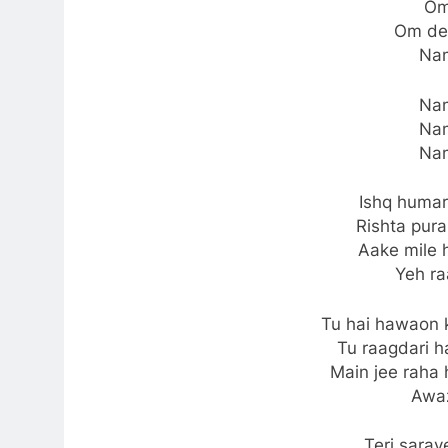
Om
Om de
Na
Na
Na
Na
Ishq humara
Rishta pura
Aake mile h
Yeh ra
Tu hai hawaon 
Tu raagdari h
Main jee raha 
Awa
Teri sara