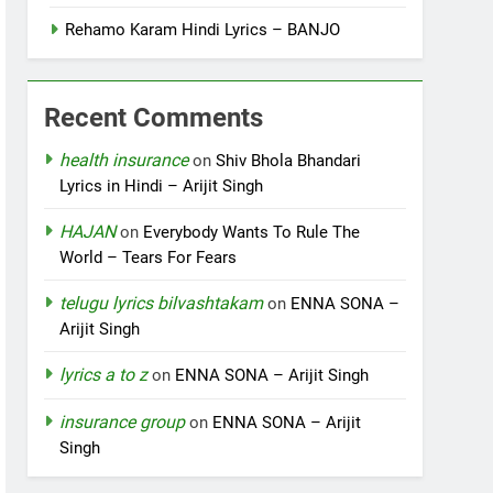
Rehamo Karam Hindi Lyrics – BANJO
Recent Comments
health insurance
on
Shiv Bhola Bhandari
Lyrics in Hindi – Arijit Singh
HAJAN
on
Everybody Wants To Rule The
World – Tears For Fears
telugu lyrics bilvashtakam
on
ENNA SONA –
Arijit Singh
lyrics a to z
on
ENNA SONA – Arijit Singh
insurance group
on
ENNA SONA – Arijit
Singh