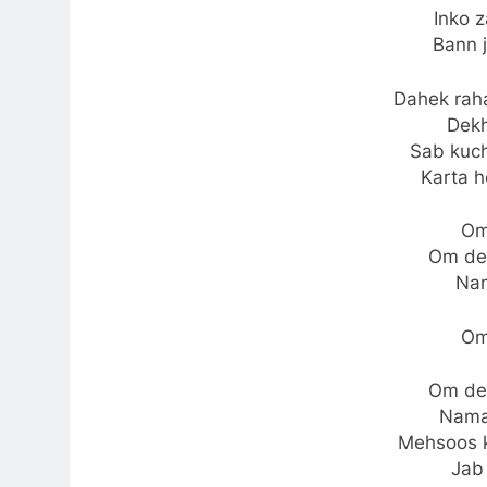
Inko 
Bann 
Dahek rah
Dek
Sab kuch
Karta 
Om
Om de
Na
Om
Om de
Nama
Mehsoos k
Jab