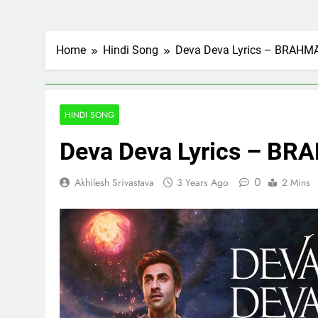
Home
Hindi Song
Deva Deva Lyrics – BRAHMĀ
HINDI SONG
Deva Deva Lyrics – BR
0
Akhilesh Srivastava
3 Years Ago
2 Mins