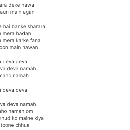
zara deke hawa
jaun main agan
a hai banke sharara
h mera badan
 mera karke fana
hoon main hawan
 deva deva
va deva namah
maho namah
 deva deva
va deva namah
ho namah om
hud ko maine kiya
 toone chhua