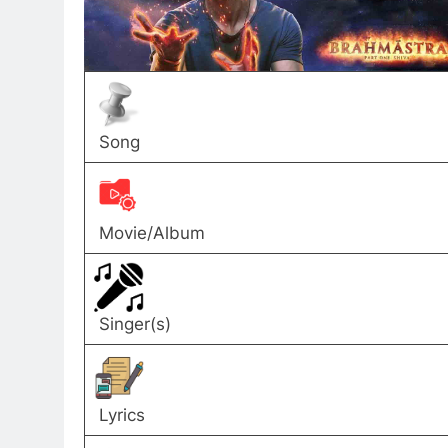
Song
Movie/Album
Singer(s)
Lyrics