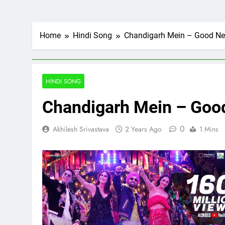
Home
Hindi Song
Chandigarh Mein – Good N
HINDI SONG
Chandigarh Mein – Go
0
Akhilesh Srivastava
2 Years Ago
1 Mins