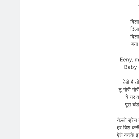
दिला 
दिला 
दिला 
बना 
Eeny, m
Baby 
बेबी मैं त
तू गोरी गोर
ये घर 
पूरा चंड
येल्लो ड्रेस त
हर विश करूँ प
ऐसे करके इश