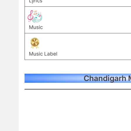
Lyrics
Music
Music Label
Chandigarh M