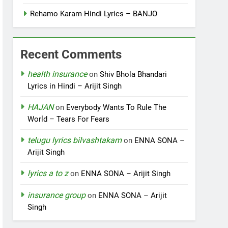
Rehamo Karam Hindi Lyrics – BANJO
Recent Comments
health insurance
on
Shiv Bhola Bhandari
Lyrics in Hindi – Arijit Singh
HAJAN
on
Everybody Wants To Rule The
World – Tears For Fears
telugu lyrics bilvashtakam
on
ENNA SONA –
Arijit Singh
lyrics a to z
on
ENNA SONA – Arijit Singh
insurance group
on
ENNA SONA – Arijit
Singh