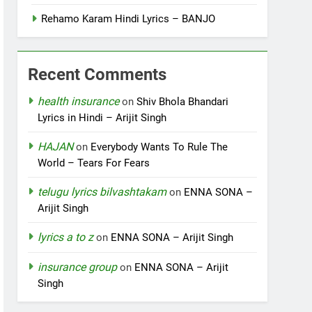
Rehamo Karam Hindi Lyrics – BANJO
Recent Comments
health insurance
on
Shiv Bhola Bhandari
Lyrics in Hindi – Arijit Singh
HAJAN
on
Everybody Wants To Rule The
World – Tears For Fears
telugu lyrics bilvashtakam
on
ENNA SONA –
Arijit Singh
lyrics a to z
on
ENNA SONA – Arijit Singh
insurance group
on
ENNA SONA – Arijit
Singh