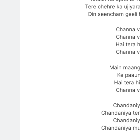
Tere chehre ka ujiyar
Din seencham geeli h
Channa v
Channa v
Hai tera h
Channa v
Main maangu
Ke paaun
Hai tera h
Channa v
Chandaniy
Chandaniya ter
Chandaniy
Chandaniya muj