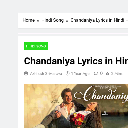
Home
Hindi Song
Chandaniya Lyrics in Hindi 
HINDI SONG
Chandaniya Lyrics in Hi
0
Akhilesh Srivastava
1 Year Ago
2 Mins