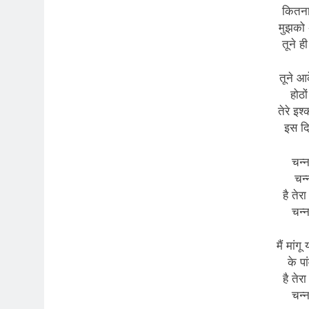
कितना
मुझको 
तूने ह
तूने आक
होठो
तेरे इश
इस दि
चन्न
चन्
है तेर
चन्न
मैं मांग
के पा
है तेर
चन्न