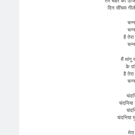
तेरे चेहरे का उजि
दिन सींचम गीली 
चन्न
चन्न
है तेर
चन्न
मैं मांग
के पा
है तेर
चन्न
चंदन
चंदनिया त
चंदन
चंदनिया मु
मेरा