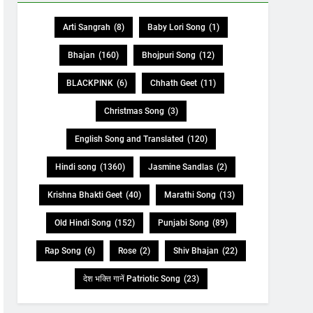
Arti Sangrah
(8)
Baby Lori Song
(1)
Bhajan
(160)
Bhojpuri Song
(12)
BLACKPINK
(6)
Chhath Geet
(11)
Christmas Song
(3)
English Song and Translated
(120)
Hindi song
(1360)
Jasmine Sandlas
(2)
Krishna Bhakti Geet
(40)
Marathi Song
(13)
Old Hindi Song
(152)
Punjabi Song
(89)
Rap Song
(6)
Rose
(2)
Shiv Bhajan
(22)
देश भक्ति गानें Patriotic Song
(23)