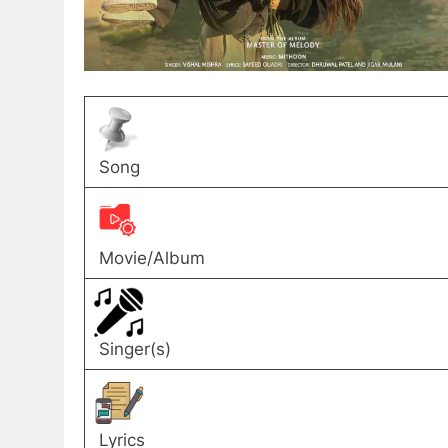
Song
Movie/Album
Singer(s)
Lyrics