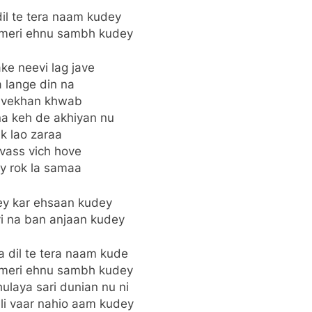
dil te tera naam kudey
meri ehnu sambh kudey
ke neevi lag jave
 lange din na
 vekhan khwab
na keh de akhiyan nu
k lao zaraa
vass vich hove
y rok la samaa
tey kar ehsaan kudey
vi na ban anjaan kudey
a dil te tera naam kude
meri ehnu sambh kudey
ulaya sari dunian nu ni
li vaar nahio aam kudey