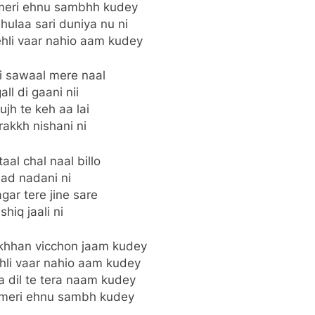
meri ehnu sambhh kudey
hulaa sari duniya nu ni
hli vaar nahio aam kudey
i sawaal mere naal
all di gaani nii
jh te keh aa lai
rakkh nishani ni
taal chal naal billo
ad nadani ni
ar tere jine sare
shiq jaali ni
akhhan vicchon jaam kudey
hli vaar nahio aam kudey
a dil te tera naam kudey
meri ehnu sambh kudey