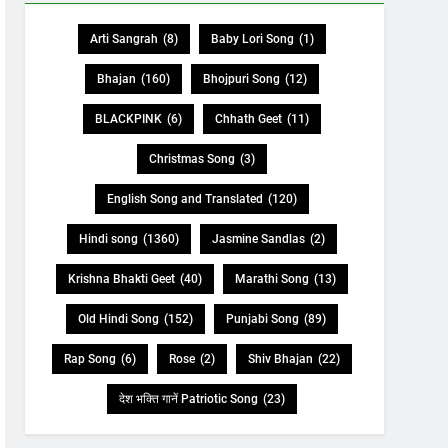
Arti Sangrah
(8)
Baby Lori Song
(1)
Bhajan
(160)
Bhojpuri Song
(12)
BLACKPINK
(6)
Chhath Geet
(11)
Christmas Song
(3)
English Song and Translated
(120)
Hindi song
(1360)
Jasmine Sandlas
(2)
Krishna Bhakti Geet
(40)
Marathi Song
(13)
Old Hindi Song
(152)
Punjabi Song
(89)
Rap Song
(6)
Rose
(2)
Shiv Bhajan
(22)
देश भक्ति गानें Patriotic Song
(23)