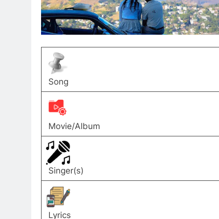
Song
Movie/Album
Singer(s)
Lyrics