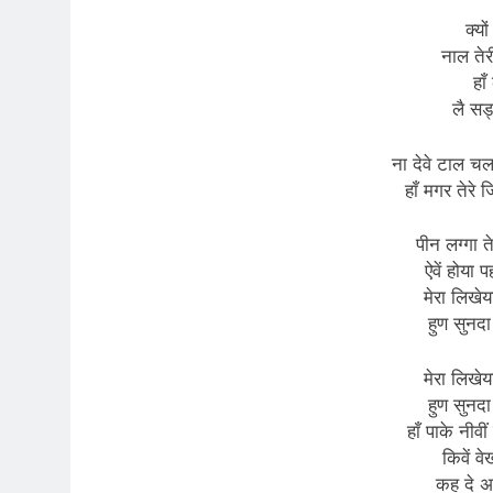
क्यो
नाल तेर
हा
लै सड
ना देवे टाल च
हाँ मगर तेरे
पीन लग्गा त
ऐवें होया 
मेरा लिखेय
हुण सुनदा 
मेरा लिखेय
हुण सुनदा 
हाँ पाके नीवी
किवें वे
कह दे अख