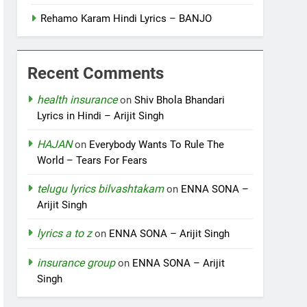
Rehamo Karam Hindi Lyrics – BANJO
Recent Comments
health insurance
on
Shiv Bhola Bhandari
Lyrics in Hindi – Arijit Singh
HAJAN
on
Everybody Wants To Rule The
World – Tears For Fears
telugu lyrics bilvashtakam
on
ENNA SONA –
Arijit Singh
lyrics a to z
on
ENNA SONA – Arijit Singh
insurance group
on
ENNA SONA – Arijit
Singh